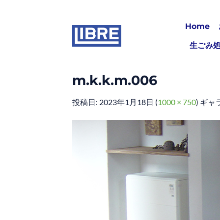
Skip
to
Home
content
生ごみ
m.k.k.m.006
投稿日:
2023年1月18日
(
1000 × 750
) ギャ