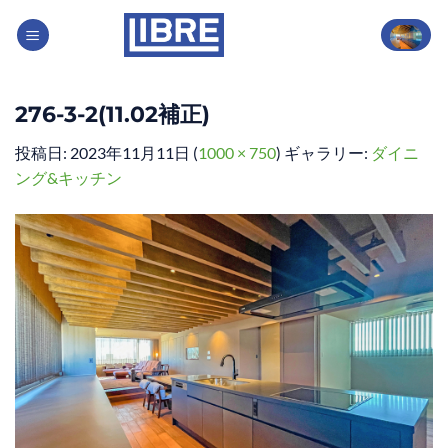
Skip
to
content
276-3-2(11.02補正)
投稿日:
2023年11月11日
(
1000 × 750
) ギャラリー:
ダイニ
ング&キッチン