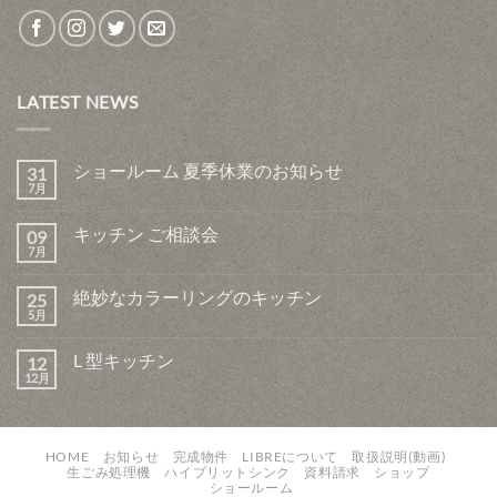
LATEST NEWS
ショールーム 夏季休業のお知らせ
31
7月
キッチン ご相談会
09
7月
絶妙なカラーリングのキッチン
25
5月
L 型キッチン
12
12月
HOME
お知らせ
完成物件
LIBREについて
取扱説明(動画)
生ごみ処理機
ハイブリットシンク
資料請求
ショップ
ショールーム