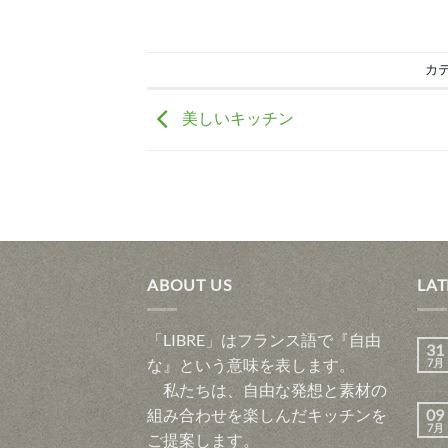
カ
美しいキッチン
ABOUT US
LAT
「LIBRE」はフランス語で『自由
31
な』という意味を表します。
7月
私たちは、自由な発想と素材の
組み合わせを楽しんだキッチンを
09
7月
ご提案します。