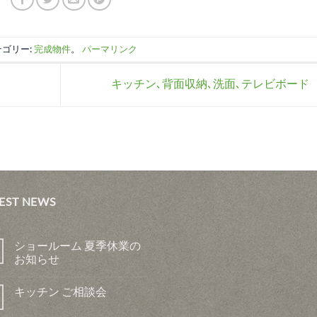
テゴリー:
完成物件
。
パーマリンク
キッチン､背面収納､洗面､テレビボード
EST NEWS
ショールーム 夏季休業の
お知らせ
キッチン ご相談会