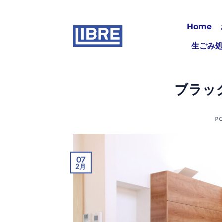
Skip
to
Home
content
生ごみ
ブラッ
P
07
2月