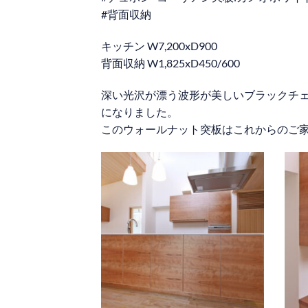
#背面収納
キッチン W7,200xD900
背面収納 W1,825xD450/600
深い光沢が漂う波形が美しいブラックチ
になりました。
このウォールナット突板はこれからのご