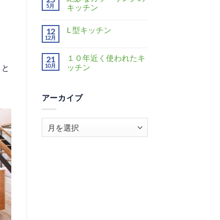
5月
キッチン
L 型キッチン
12
12月
１０年近く使われたキ
21
10月
ッチン
こと
アーカイブ
ア
ー
カ
イ
ブ