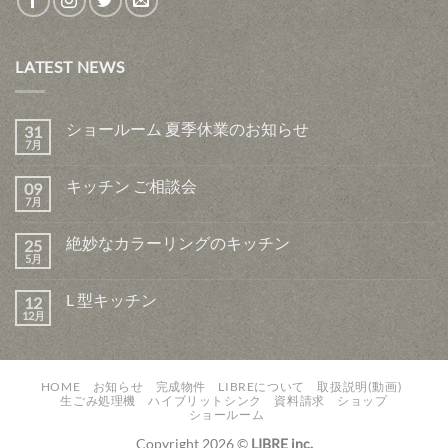
LATEST NEWS
ショールーム 夏季休業のお知らせ
31
7月
キッチン ご相談会
09
7月
絶妙なカラーリングのキッチン
25
5月
L 型キッチン
12
12月
HOME
お知らせ
完成物件
LIBREについて
取扱説明(動画)
生ごみ処理機
ハイブリットシンク
資料請求
ショップ
ショールーム
Copyright 2026 ©
LIBRE inc.