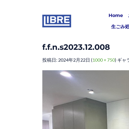
Skip
to
Home
content
生ごみ
f.f.n.s2023.12.008
投稿日:
2024年2月22日
(
1000 × 750
) ギャ