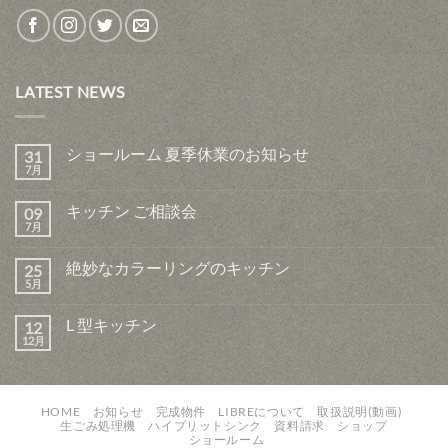
LATEST NEWS
ショールーム 夏季休業のお知らせ
31
7月
キッチン ご相談会
09
7月
絶妙なカラーリングのキッチン
25
5月
L 型キッチン
12
12月
HOME
お知らせ
完成物件
LIBREについて
取扱説明(動画)
生ごみ処理機
ハイブリットシンク
資料請求
ショップ
ショールーム