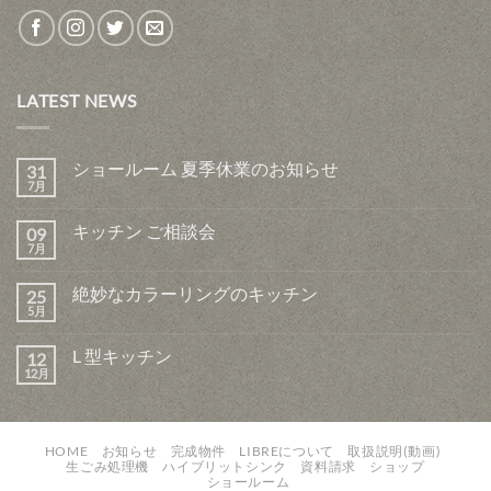
LATEST NEWS
ショールーム 夏季休業のお知らせ
31
7月
キッチン ご相談会
09
7月
絶妙なカラーリングのキッチン
25
5月
L 型キッチン
12
12月
HOME
お知らせ
完成物件
LIBREについて
取扱説明(動画)
生ごみ処理機
ハイブリットシンク
資料請求
ショップ
ショールーム