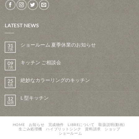
LATEST NEWS
ショールーム 夏季休業のお知らせ
31
7月
キッチン ご相談会
09
7月
絶妙なカラーリングのキッチン
25
5月
L 型キッチン
12
12月
HOME
お知らせ
完成物件
LIBREについて
取扱説明(動画)
生ごみ処理機
ハイブリットシンク
資料請求
ショップ
ショールーム