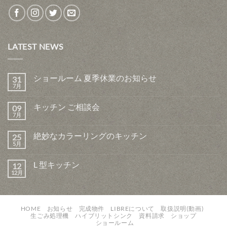
LATEST NEWS
ショールーム 夏季休業のお知らせ
31
7月
キッチン ご相談会
09
7月
絶妙なカラーリングのキッチン
25
5月
L 型キッチン
12
12月
HOME
お知らせ
完成物件
LIBREについて
取扱説明(動画)
生ごみ処理機
ハイブリットシンク
資料請求
ショップ
ショールーム