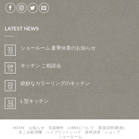
LATEST NEWS
ショールーム 夏季休業のお知らせ
31
7月
キッチン ご相談会
09
7月
絶妙なカラーリングのキッチン
25
5月
L 型キッチン
12
12月
HOME
お知らせ
完成物件
LIBREについて
取扱説明(動画)
生ごみ処理機
ハイブリットシンク
資料請求
ショップ
ショールーム