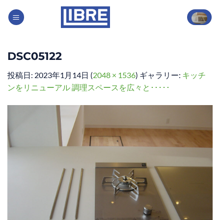
Skip
to
content
DSC05122
投稿日:
2023年1月14日
(
2048 × 1536
) ギャラリー:
キッチ
ンをリニューアル 調理スペースを広々と･････