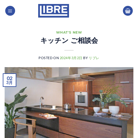
Skip
to
content
WHAT'S NEW
キッチン ご相談会
POSTED ON
2024年3月2日
BY
リブレ
02
3月