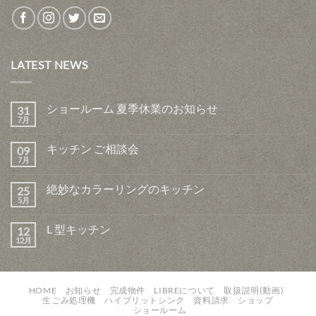
LATEST NEWS
ショールーム 夏季休業のお知らせ
31
7月
キッチン ご相談会
09
7月
絶妙なカラーリングのキッチン
25
5月
L 型キッチン
12
12月
HOME
お知らせ
完成物件
LIBREについて
取扱説明(動画)
生ごみ処理機
ハイブリットシンク
資料請求
ショップ
ショールーム