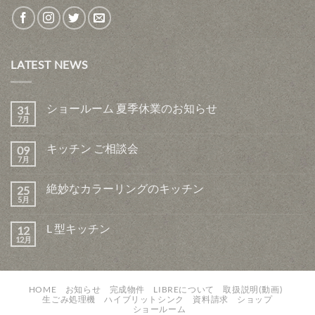
LATEST NEWS
ショールーム 夏季休業のお知らせ
31
7月
キッチン ご相談会
09
7月
絶妙なカラーリングのキッチン
25
5月
L 型キッチン
12
12月
HOME
お知らせ
完成物件
LIBREについて
取扱説明(動画)
生ごみ処理機
ハイブリットシンク
資料請求
ショップ
ショールーム