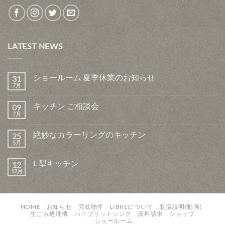
LATEST NEWS
ショールーム 夏季休業のお知らせ
31
7月
キッチン ご相談会
09
7月
絶妙なカラーリングのキッチン
25
5月
L 型キッチン
12
12月
HOME
お知らせ
完成物件
LIBREについて
取扱説明(動画)
生ごみ処理機
ハイブリットシンク
資料請求
ショップ
ショールーム