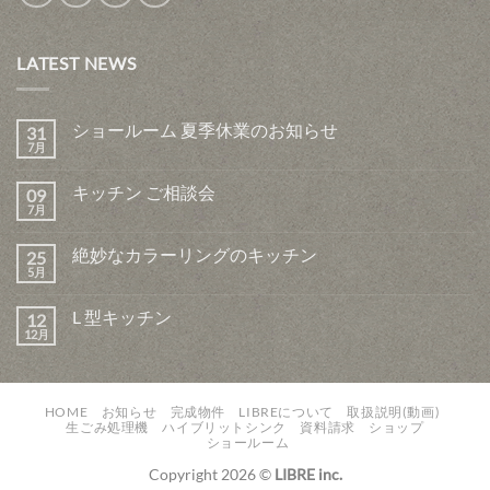
LATEST NEWS
ショールーム 夏季休業のお知らせ
31
7月
キッチン ご相談会
09
7月
絶妙なカラーリングのキッチン
25
5月
L 型キッチン
12
12月
HOME
お知らせ
完成物件
LIBREについて
取扱説明(動画)
生ごみ処理機
ハイブリットシンク
資料請求
ショップ
ショールーム
Copyright 2026 ©
LIBRE inc.