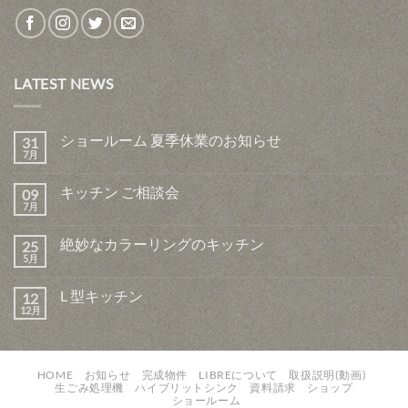
LATEST NEWS
ショールーム 夏季休業のお知らせ
31
7月
キッチン ご相談会
09
7月
絶妙なカラーリングのキッチン
25
5月
L 型キッチン
12
12月
HOME
お知らせ
完成物件
LIBREについて
取扱説明(動画)
生ごみ処理機
ハイブリットシンク
資料請求
ショップ
ショールーム