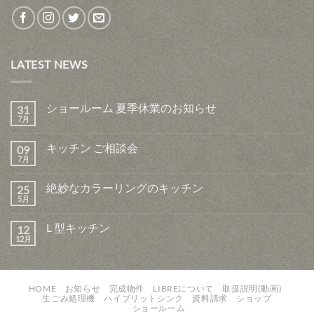
LATEST NEWS
ショールーム 夏季休業のお知らせ
31
7月
キッチン ご相談会
09
7月
絶妙なカラーリングのキッチン
25
5月
L 型キッチン
12
12月
HOME
お知らせ
完成物件
LIBREについて
取扱説明(動画)
生ごみ処理機
ハイブリットシンク
資料請求
ショップ
ショールーム