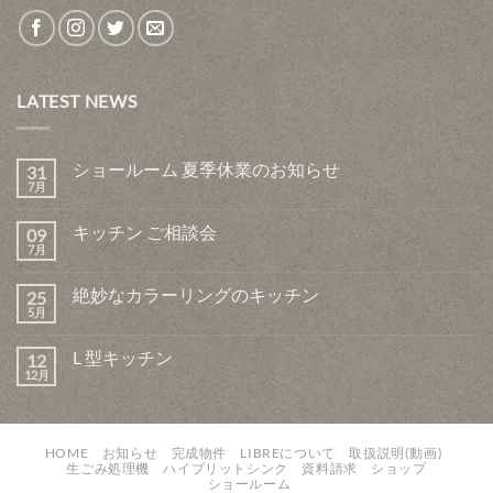
LATEST NEWS
ショールーム 夏季休業のお知らせ
31
7月
キッチン ご相談会
09
7月
絶妙なカラーリングのキッチン
25
5月
L 型キッチン
12
12月
HOME
お知らせ
完成物件
LIBREについて
取扱説明(動画)
生ごみ処理機
ハイブリットシンク
資料請求
ショップ
ショールーム