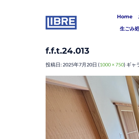
Skip
to
Home
content
生ごみ
f.f.t.24.013
投稿日:
2025年7月20日
(
1000 × 750
) ギャ