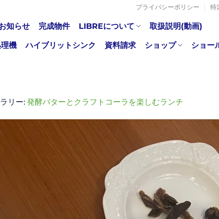
プライバシーポリシー
特
お知らせ
完成物件
LIBREについて
取扱説明(動画)
処理機
ハイブリットシンク
資料請求
ショップ
ショー
ャラリー:
発酵バターとクラフトコーラを楽しむランチ