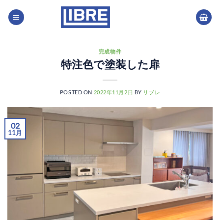
Skip
to
content
完成物件
特注色で塗装した扉
POSTED ON
2022年11月2日
BY
リブレ
02
11月