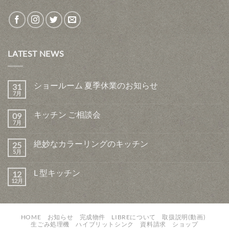
LATEST NEWS
ショールーム 夏季休業のお知らせ
31
7月
キッチン ご相談会
09
7月
絶妙なカラーリングのキッチン
25
5月
L 型キッチン
12
12月
HOME
お知らせ
完成物件
LIBREについて
取扱説明(動画)
生ごみ処理機
ハイブリットシンク
資料請求
ショップ