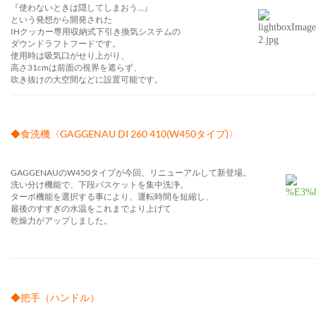
『使わないときは隠してしまおう…』
という発想から開発された
IHクッカー専用収納式下引き換気システムの
ダウンドラフトフードです。
使用時は吸気口がせり上がり、
高さ31cmは前面の視界を遮らず、
吹き抜けの大空間などに設置可能です。
◆食洗機〈GAGGENAU DI 260 410(W450タイプ)〉
GAGGENAUのW450タイプが今回、リニューアルして新登場。
洗い分け機能で、下段バスケットを集中洗浄。
ターボ機能を選択する事により、運転時間を短縮し、
最後のすすぎの水温をこれまでより上げて
乾燥力がアップしました。
◆把手（ハンドル）