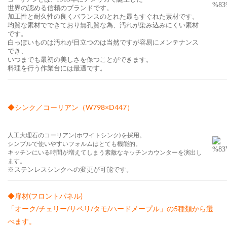
世界の認める信頼のブランドです。
加工性と耐久性の良くバランスのとれた最もすぐれた素材です。
均質な素材でできており無孔質な為、汚れが染み込みにくい素材
です。
白っぽいものは汚れが目立つのは当然ですが容易にメンテナンス
でき、
いつまでも最初の美しさを保つことができます。
料理を行う作業台には最適です。
◆シンク／コーリアン（W798
×D447）
人工大理石のコーリアン(ホワイトシンク)を採用。
シンプルで使いやすいフォルムはとても機能的。
キッチンにいる時間が増えてしまう素敵なキッチンカウンターを演出し
ます。
※ステンレスシンクへの変更が可能です。
◆扉材(フロントパネル)
「オーク/チェリー/サペリ/タモ/ハードメープル」の5種類から選
べます。