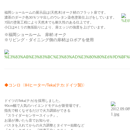
福岡ショールームの展示品は(天然木)オーク材のフラット扉です。
濃茶のダーク色30％ツヤ出しのウレタン染色塗装仕上げをしています。
7回の塗装工程により天然木でも耐久性のある仕上です。
小口は4ミリの無垢貼りにより、扉エッジの強度を上げています。
※福岡ショールーム 扉材:オーク
※リビング・ダイニング側の扉材はロボアを使用
◆コンロ〈IHヒーター/Teka(テカ:ドイツ製)〉
ドイツのTeka(テカ)を採用しました。
90cm幅で人気のハイエンドモデルが新登場です。
指先で軽くなぞるだけで火力調節ができる
『スライダーセンサースイッチ』。
お湯が沸いたら音でお知らせ、
パスタを入れてからの火力調整とタイマー始動など