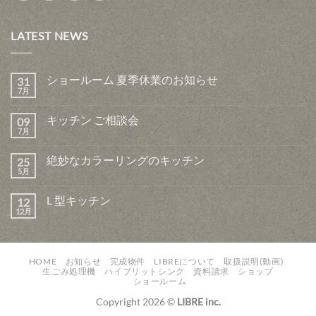
LATEST NEWS
ショールーム 夏季休業のお知らせ
31
7月
キッチン ご相談会
09
7月
絶妙なカラーリングのキッチン
25
5月
L 型キッチン
12
12月
HOME
お知らせ
完成物件
LIBREについて
取扱説明(動画)
生ごみ処理機
ハイブリットシンク
資料請求
ショップ
ショールーム
Copyright 2026 ©
LIBRE inc.