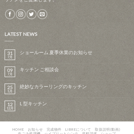
LATEST NEWS
ショールーム 夏季休業のお知らせ
31
7月
キッチン ご相談会
09
7月
絶妙なカラーリングのキッチン
25
5月
L 型キッチン
12
12月
HOME
お知らせ
完成物件
LIBREについて
取扱説明(動画)
生ごみ処理機
ハイブリットシンク
資料請求
ショップ