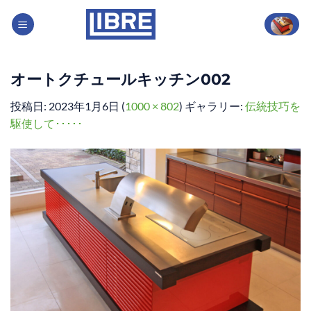
Skip
to
content
オートクチュールキッチン002
投稿日:
2023年1月6日
(
1000 × 802
) ギャラリー:
伝統技巧を
駆使して･････