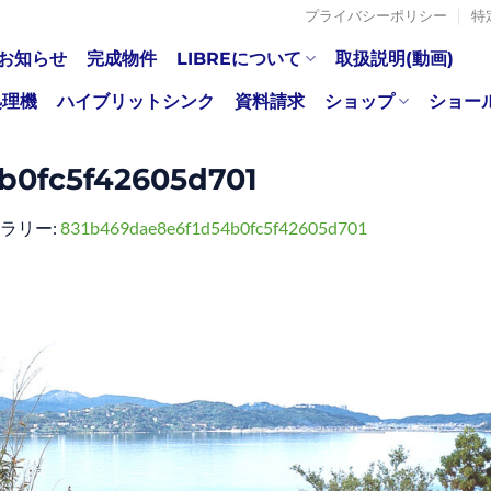
プライバシーポリシー
特
お知らせ
完成物件
LIBREについて
取扱説明(動画)
処理機
ハイブリットシンク
資料請求
ショップ
ショー
b0fc5f42605d701
ャラリー:
831b469dae8e6f1d54b0fc5f42605d701