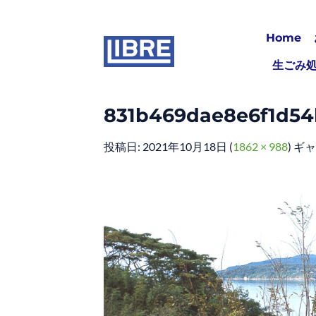
Skip
to
Home
content
生ごみ
831b469dae8e6f1d54
投稿日:
2021年10月18日
(
1862 × 988
) ギ