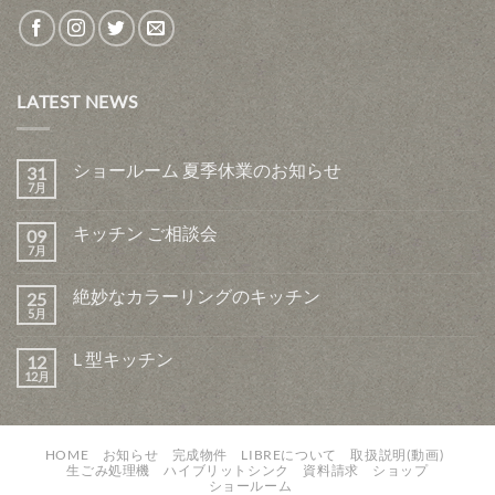
LATEST NEWS
ショールーム 夏季休業のお知らせ
31
7月
キッチン ご相談会
09
7月
絶妙なカラーリングのキッチン
25
5月
L 型キッチン
12
12月
HOME
お知らせ
完成物件
LIBREについて
取扱説明(動画)
生ごみ処理機
ハイブリットシンク
資料請求
ショップ
ショールーム